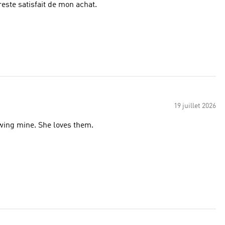
e ressent. Globalement, je reste satisfait de mon achat.
19 juillet 2026
owing mine. She loves them.