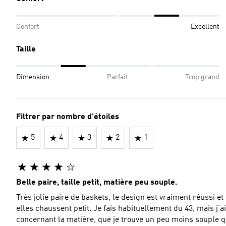
Confort
Excellent
Taille
Dimension
Parfait
Trop grand
Filtrer par nombre d'étoiles
5
4
3
2
1
Belle paire, taille petit, matière peu souple.
Très jolie paire de baskets, le design est vraiment réussi et
elles chaussent petit. Je fais habituellement du 43, mais j’ai dû les échanger p
concernant la matière, que je trouve un peu moins souple 