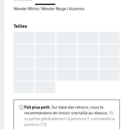
Wonder White / Wonder Beige / Alumina
Tailles
AAA
AAA
AAA
AAA
AAA
AAA
AAA
AAA
AAA
AAA
AAA
AAA
AAA
AAA
AAA
AAA
AAA
AAA
AAA
AAA
AAA
AAA
Fait plus petit.
Sur base des retours, nous te
recommandons de choisir une taille au-dessus.
(Si
tu portes généralement la pointure 7, commande la
pointure 7.5)