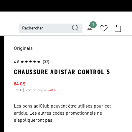
1
Originals
4.8
(32)
CHAUSSURE ADISTAR CONTROL 5
Prix soldé
84 C$
140 C$ Prix d'origine
-40%
Rabais
Les bons adiClub peuvent être utilisés pour cet
article. Les autres codes promotionnels ne
s'appliqueront pas.