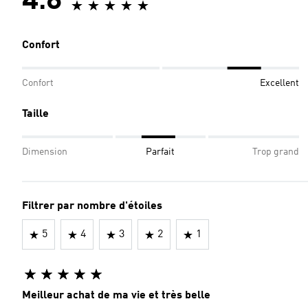
4.8
Confort
Confort
Excellent
Taille
Dimension
Parfait
Trop grand
Filtrer par nombre d'étoiles
5
4
3
2
1
Meilleur achat de ma vie et très belle