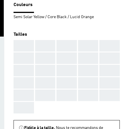
Couleurs
Semi Solar Yellow / Core Black / Lucid Orange
Tailles
AAA
AAA
AAA
AAA
AAA
AAA
AAA
AAA
AAA
AAA
AAA
AAA
AAA
AAA
AAA
AAA
AAA
AAA
AAA
AAA
AAA
AAA
AAA
AAA
AAA
AAA
Fidèle à la taille.
Nous te recommandons de