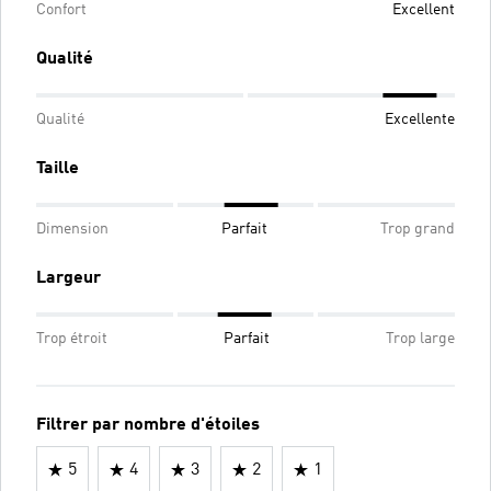
Confort
Excellent
Qualité
Qualité
Excellente
Taille
Dimension
Parfait
Trop grand
Largeur
Trop étroit
Parfait
Trop large
Filtrer par nombre d'étoiles
5
4
3
2
1