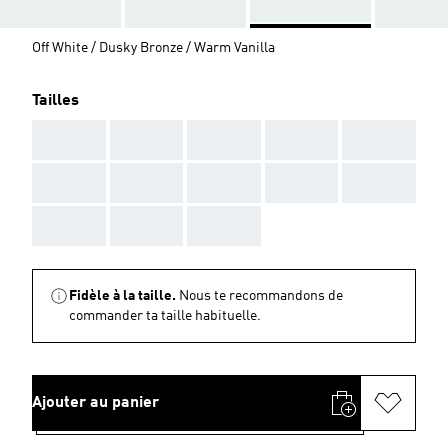
Off White / Dusky Bronze / Warm Vanilla
Tailles
AAA
AAA
AAA
AAA
AAA
AAA
AAA
AAA
AAA
AAA
AAA
AAA
AAA
Fidèle à la taille.
Nous te recommandons de
commander ta taille habituelle.
Ajouter au panier