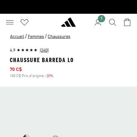
1
/
/
Accueil
Femmes
Chaussures
4.9
(240)
CHAUSSURE BARREDA LO
Prix soldé
70 C$
100 C$ Prix d'origine
-30%
Rabais