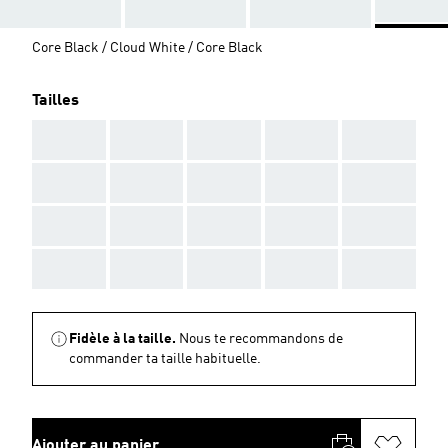
Core Black / Cloud White / Core Black
Tailles
AAA
AAA
AAA
AAA
AAA
AAA
AAA
AAA
AAA
AAA
AAA
AAA
AAA
AAA
AAA
AAA
AAA
AAA
AAA
AAA
Fidèle à la taille.
Nous te recommandons de
commander ta taille habituelle.
Ajouter au panier