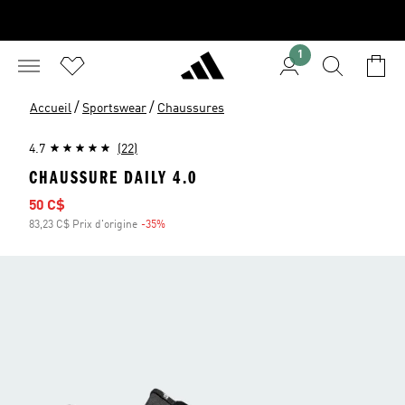
1
/
/
Accueil
Sportswear
Chaussures
4.7
(22)
CHAUSSURE DAILY 4.0
Prix soldé
50 C$
83,23 C$ Prix d'origine
-35%
Rabais