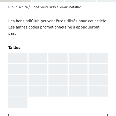
Cloud White / Light Solid Grey / Silver Metallic
Les bons adiClub peuvent être utilisés pour cet article.
Les autres codes promotionnels ne s'appliqueront
pas.
Tailles
AAA
AAA
AAA
AAA
AAA
AAA
AAA
AAA
AAA
AAA
AAA
AAA
AAA
AAA
AAA
AAA
AAA
AAA
AAA
AAA
AAA