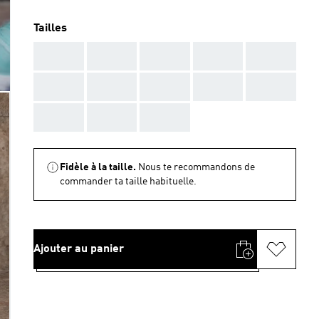
Tailles
AAA
AAA
AAA
AAA
AAA
AAA
AAA
AAA
AAA
AAA
AAA
AAA
AAA
Fidèle à la taille.
Nous te recommandons de
commander ta taille habituelle.
Ajouter au panier