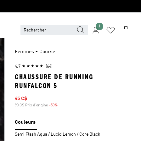
1
Femmes • Course
4.7
(64)
CHAUSSURE DE RUNNING
RUNFALCON 5
Prix soldé
45 C$
90 C$ Prix d'origine
-50%
Rabais
Couleurs
Semi Flash Aqua / Lucid Lemon / Core Black