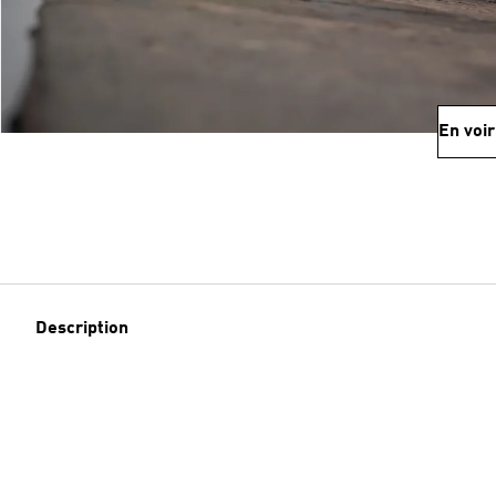
En voir
Description