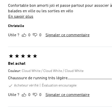
Confortable bon amorti joli et passe partout pour associer à toutes les tenues , une petite pointe d’orange cool pur les
balades en ville ou les sorties en vélo
En savoir plus
Christelle
Utile ?
0
0
Signaler ce commentaire
Bel achat
Couleur:
Cloud White / Cloud White / Cloud White
Chaussure de running très légère..............................................
Acheteur vérifié
Évaluation encouragée
Utile ?
0
0
Signaler ce commentaire