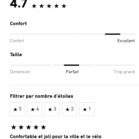
4.7
Confort
Confort
Excellent
Taille
Dimension
Parfait
Trop grand
Filtrer par nombre d'étoiles
5
4
3
2
1
Confortable et joli pour la ville et le vélo