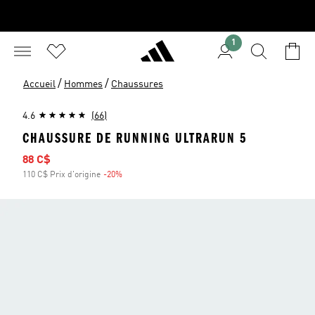
1
/
/
Accueil
Hommes
Chaussures
4.6
(66)
CHAUSSURE DE RUNNING ULTRARUN 5
Prix soldé
88 C$
110 C$ Prix d'origine
-20%
Rabais