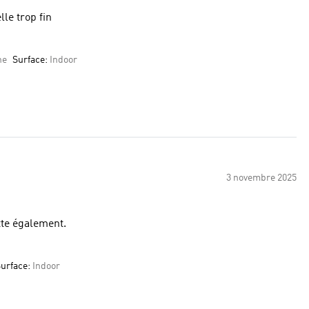
e et semelle trop fin
ne
Surface:
Indoor
3 novembre 2025
tte également.
urface:
Indoor