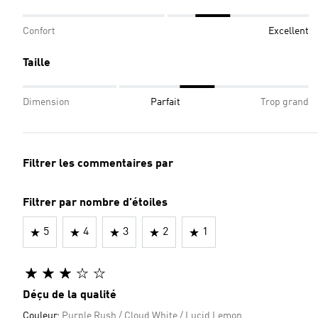
Confort
Excellent
Taille
Dimension
Parfait
Trop grand
Filtrer les commentaires par
Filtrer par nombre d'étoiles
5
4
3
2
1
Déçu de la qualité
Couleur:
Purple Rush / Cloud White / Lucid Lemon