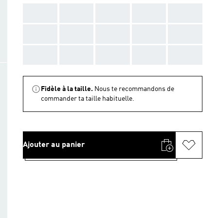
AAA
AAA
AAA
AAA
AAA
AAA
AAA
AAA
AAA
AAA
AAA
AAA
AAA
AAA
AAA
Fidèle à la taille.
Nous te recommandons de
commander ta taille habituelle.
Ajouter au panier