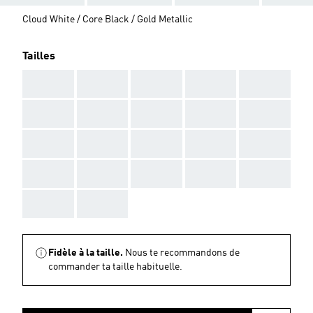
Cloud White / Core Black / Gold Metallic
Tailles
AAA
AAA
AAA
AAA
AAA
AAA
AAA
AAA
AAA
AAA
AAA
AAA
AAA
AAA
AAA
AAA
AAA
AAA
AAA
AAA
AAA
AAA
Fidèle à la taille.
Nous te recommandons de
commander ta taille habituelle.