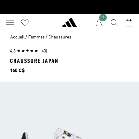
1
/
/
Accueil
Femmes
Chaussures
4.8
(43)
CHAUSSURE JAPAN
Prix
160 C$