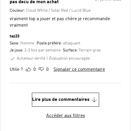
pas decu de mon achat
Couleur:
Cloud White / Solar Red / Lucid Blue
vraiment top a jouer et pas chère je recommande
vraiment
taz23
Sexe:
Homme
Poste préféré:
attaquant
Je joue:
2-3 fois par semaine
Surface:
Terrain gras
Acheteur vérifié
Évaluation encouragée
Utile ?
0
0
Signaler ce commentaire
Lire plus de commentaires
Accéder aux filtres