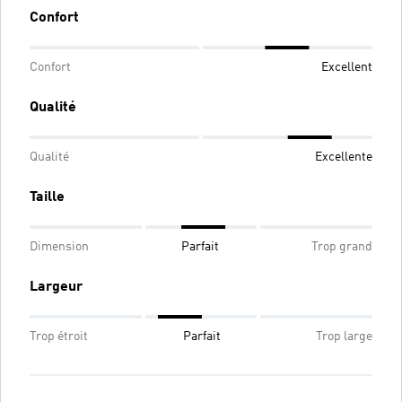
Confort
Confort
Excellent
Qualité
Qualité
Excellente
Taille
Dimension
Parfait
Trop grand
Largeur
Trop étroit
Parfait
Trop large