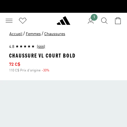
1
/
/
Accueil
Femmes
Chaussures
4.8
(466)
CHAUSSURE VL COURT BOLD
Prix soldé
72 C$
110 C$ Prix d'origine
-30%
Rabais