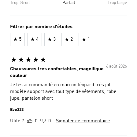
Trop étroit
Parfait
Trop large
Filtrer par nombre d'étoiles
5
4
3
2
1
6 août 2026
Chaussures très confortables, magnifique
couleur
Je les ai commandé en marron léopard très joli
modèle support avec tout type de vêtements, robe
jupe, pantalon short
Eve223
Utile ?
0
0
Signaler ce commentaire