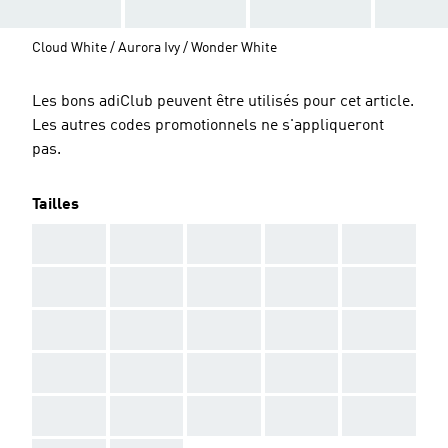
Cloud White / Aurora Ivy / Wonder White
Les bons adiClub peuvent être utilisés pour cet article.
Les autres codes promotionnels ne s'appliqueront
pas.
Tailles
AAA
AAA
AAA
AAA
AAA
AAA
AAA
AAA
AAA
AAA
AAA
AAA
AAA
AAA
AAA
AAA
AAA
AAA
AAA
AAA
AAA
AAA
AAA
AAA
AAA