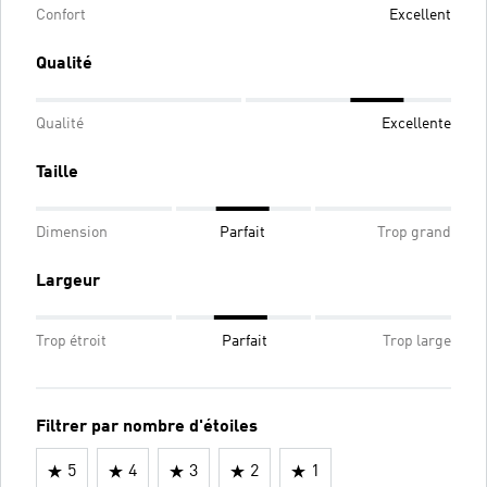
Confort
Excellent
Qualité
Qualité
Excellente
Taille
Dimension
Parfait
Trop grand
Largeur
Trop étroit
Parfait
Trop large
Filtrer par nombre d'étoiles
5
4
3
2
1