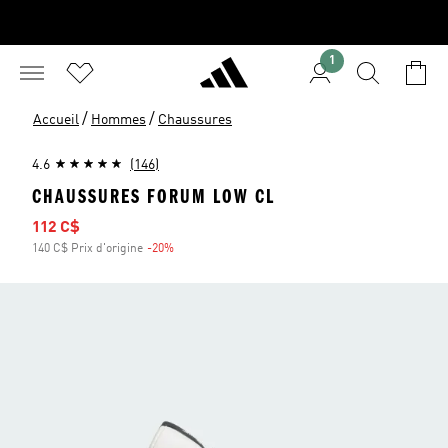
1
/
/
Accueil
Hommes
Chaussures
4.6
(146)
CHAUSSURES FORUM LOW CL
Prix soldé
112 C$
140 C$ Prix d'origine
-20%
Rabais