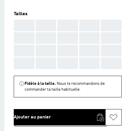
Tailles
AAA
AAA
AAA
AAA
AAA
AAA
AAA
AAA
AAA
AAA
AAA
AAA
AAA
AAA
AAA
AAA
AAA
AAA
AAA
AAA
Fidèle à la taille.
Nous te recommandons de
commander ta taille habituelle.
Ajouter au panier