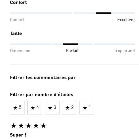
Confort
Confort
Excellent
Taille
Dimension
Parfait
Trop grand
Filtrer les commentaires par
Filtrer par nombre d'étoiles
5
4
3
2
1
Super !