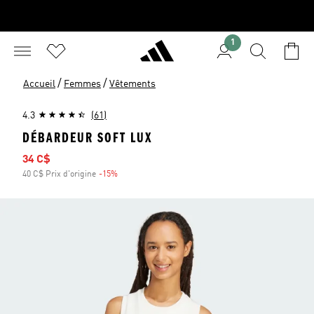
1
/
/
Accueil
Femmes
Vêtements
4.3
(61)
DÉBARDEUR SOFT LUX
Prix soldé
34 C$
40 C$ Prix d'origine
-15%
Rabais