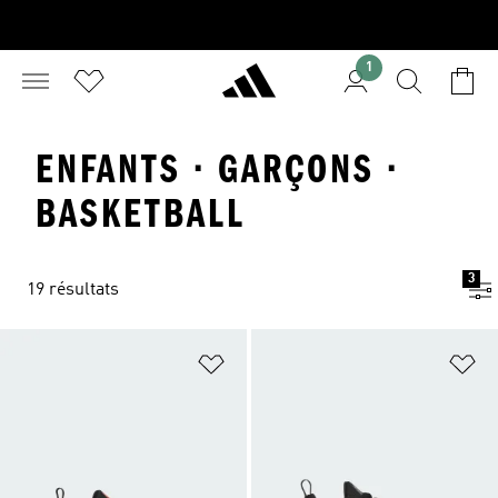
1
ENFANTS · GARÇONS ·
BASKETBALL
3
19 résultats
Ajouter à la Liste de produits favor
Aj