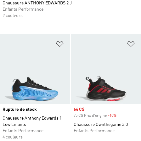
Chaussure ANTHONY EDWARDS 2 J
Enfants Performance
2 couleurs
Ajouter à la Liste de produits favor
Aj
Rupture de stock
Prix soldé
64 C$
75 C$ Prix d'origine
-10%
Rabais
Chaussure Anthony Edwards 1
Low Enfants
Chaussure Ownthegame 3.0
Enfants Performance
Enfants Performance
4 couleurs