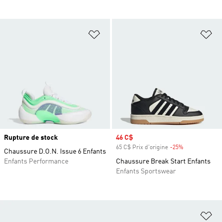
Ajouter à la Liste de produits favor
Aj
Rupture de stock
Prix soldé
46 C$
65 C$ Prix d'origine
-25%
Rabais
Chaussure D.O.N. Issue 6 Enfants
Enfants Performance
Chaussure Break Start Enfants
Enfants Sportswear
Aj