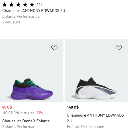
(44)
Chaussure ANTHONY EDWARDS 2 J
Enfants Performance
2 couleurs
Ajouter à la Liste de produits favor
Aj
Prix soldé
80 C$
Prix
140 C$
100 C$ Prix d'origine
-20%
Rabais
Chaussure ANTHONY EDWARDS
Chaussure Dame X Enfants
2 J
Enfants Performance
Enfants Performance