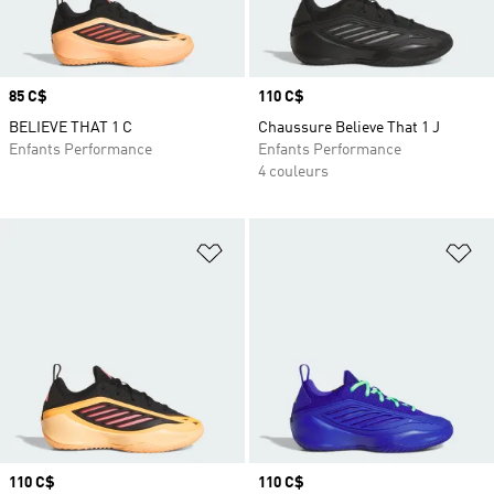
Prix
85 C$
Prix
110 C$
BELIEVE THAT 1 C
Chaussure Believe That 1 J
Enfants Performance
Enfants Performance
4 couleurs
Ajouter à la Liste de produits favor
Aj
Prix
110 C$
Prix
110 C$