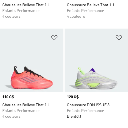
Chaussure Believe That 1 J
Chaussure Believe That 1 J
Enfants Performance
Enfants Performance
4 couleurs
4 couleurs
Ajouter à la Liste de produits favor
Aj
Prix
110 C$
Prix
120 C$
Chaussure Believe That 1 J
Chaussure DON ISSUE 8
Enfants Performance
Enfants Performance
4 couleurs
Bientôt!