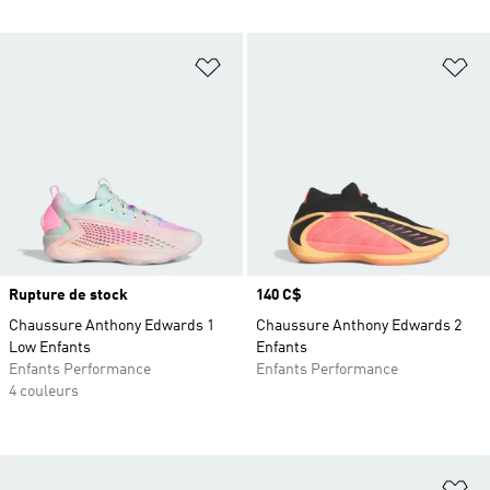
Ajouter à la Liste de produits favor
Aj
Rupture de stock
Prix
140 C$
Chaussure Anthony Edwards 1
Chaussure Anthony Edwards 2
Low Enfants
Enfants
Enfants Performance
Enfants Performance
4 couleurs
Aj