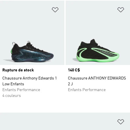
Ajouter à la Liste de produits favor
Aj
Rupture de stock
Prix
140 C$
Chaussure Anthony Edwards 1
Chaussure ANTHONY EDWARDS
Low Enfants
2 J
Enfants Performance
Enfants Performance
4 couleurs
Aj