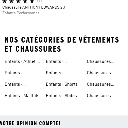
(11)
Chaussure ANTHONY EDWARDS 2 J
Enfants Performance
NOS CATÉGORIES DE VÊTEMENTS
ET CHAUSSURES
Enfants · Athletic
Enfants ·
Chaussures
Sneakers
Pantalons
Beiges
Enfants ·
Enfants ·
Chaussures
Survêtements
Chaussures De
Noires
Enfants ·
Enfants · Shorts
Chaussures
Course
Chaussures De
Bleues
Enfants · Maillots
Enfants · Slides
Chaussures
Basketball
Bordeaux
VOTRE OPINION COMPTE!