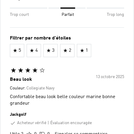
Trop court
Parfait
Trop long
Filtrer par nombre d'étoiles
5
4
3
2
1
13 octobre 2025
Beau look
Couleur:
Collegiate Navy
Confortable beau look belle couleur marine bonne
grandeur
Jackgolf
Acheteur vérifié
Évaluation encouragée