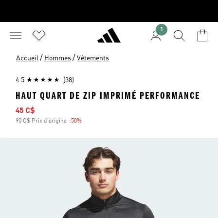
1
/
/
Accueil
Hommes
Vêtements
4.5
(38)
HAUT QUART DE ZIP IMPRIMÉ PERFORMANCE
Prix soldé
45 C$
90 C$ Prix d'origine
-50%
Rabais