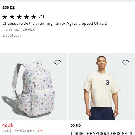
Prix
300 C$
(71)
Chaussure de trail running Terrex Agravic Speed Ultra 2
Hommes TERREX
2 couleurs
Ajouter à la Liste de produits favor
Aj
Prix soldé
42 C$
Prix
65 C$
60 C$ Prix d'origine
-30%
Rabais
T-SHIRT GRAPHIQUE ORIGINALS