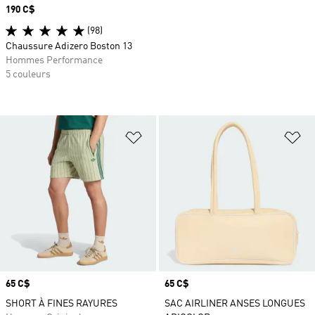
Prix
190 C$
(98)
Chaussure Adizero Boston 13
Hommes Performance
5 couleurs
Ajouter à la Liste de produits favor
Aj
Prix
65 C$
Prix
65 C$
SHORT À FINES RAYURES
SAC AIRLINER ANSES LONGUES