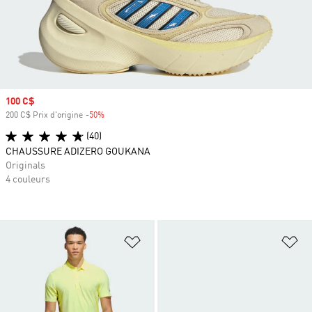
Prix soldé
100 C$
200 C$ Prix d'origine
-50%
Rabais
(40)
CHAUSSURE ADIZERO GOUKANA
Originals
4 couleurs
Ajouter à la Liste de produits favor
Aj