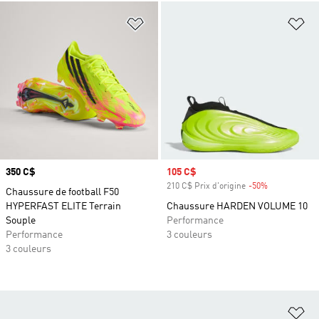
Ajouter à la Liste de produits favor
Aj
Prix
350 C$
Prix soldé
105 C$
210 C$ Prix d'origine
-50%
Rabais
Chaussure de football F50
HYPERFAST ELITE Terrain
Chaussure HARDEN VOLUME 10
Souple
Performance
Performance
3 couleurs
3 couleurs
Aj