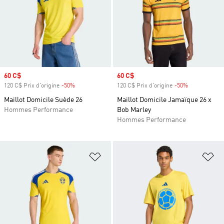
Prix soldé
60 C$
Prix soldé
60 C$
120 C$ Prix d'origine
-50%
Rabais
120 C$ Prix d'origine
-50%
Rabais
Maillot Domicile Suède 26
Maillot Domicile Jamaïque 26 x
Hommes Performance
Bob Marley
Hommes Performance
Ajouter à la Liste de produits favor
Aj