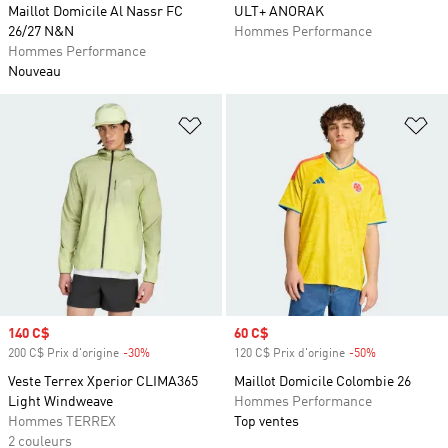
Maillot Domicile Al Nassr FC
ULT+ ANORAK
26/27 N&N
Hommes Performance
Hommes Performance
Nouveau
Ajouter à la Liste de produits favor
Aj
Prix soldé
140 C$
Prix soldé
60 C$
200 C$ Prix d'origine
-30%
Rabais
120 C$ Prix d'origine
-50%
Rabais
Veste Terrex Xperior CLIMA365
Maillot Domicile Colombie 26
Light Windweave
Hommes Performance
Hommes TERREX
Top ventes
2 couleurs