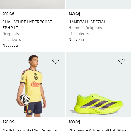
Prix
200 C$
Prix
140 C$
CHAUSSURE HYPERBOOST
HANDBALL SPEZIAL
EPHR LT
Hommes Originals
Originals
51 couleurs
2 couleurs
Nouveau
Nouveau
Ajouter à la Liste de produits favor
Aj
Prix
120 C$
Prix
180 C$
Maillot Domicile Club America
Chaussure Adizero EVO SL Woven