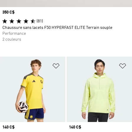
Prix
350 C$
(81)
Chaussure sans lacets F50 HYPERFAST ELITE Terrain souple
Performance
2 couleurs
Ajouter à la Liste de produits favor
Aj
Prix
140 C$
Prix
140 C$