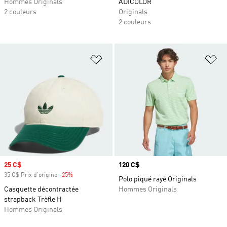
Hommes Originals
ADICOLOR
2 couleurs
Originals
2 couleurs
Ajouter à la Liste de produits favor
Aj
Prix soldé
25 C$
Prix
120 C$
35 C$ Prix d'origine
-25%
Rabais
Polo piqué rayé Originals
Casquette décontractée
Hommes Originals
strapback Trèfle H
Hommes Originals