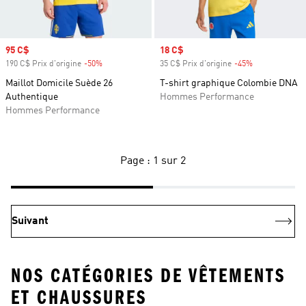
Prix soldé
95 C$
Prix soldé
18 C$
190 C$ Prix d'origine
-50%
Rabais
35 C$ Prix d'origine
-45%
Rabais
Maillot Domicile Suède 26
T-shirt graphique Colombie DNA
Authentique
Hommes Performance
Hommes Performance
Page : 1 sur 2
Suivant
NOS CATÉGORIES DE VÊTEMENTS
ET CHAUSSURES