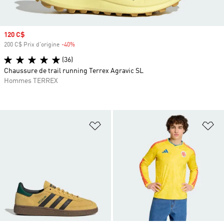
Prix soldé
120 C$
200 C$ Prix d'origine
-40%
Rabais
(36)
Chaussure de trail running Terrex Agravic SL
Hommes TERREX
Ajouter à la Liste de produits favor
Aj