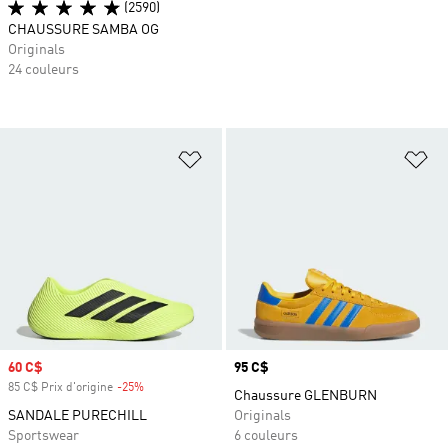
(2590)
CHAUSSURE SAMBA OG
Originals
24 couleurs
Ajouter à la Liste de produits favor
Aj
Prix soldé
60 C$
Prix
95 C$
85 C$ Prix d'origine
-25%
Rabais
Chaussure GLENBURN
SANDALE PURECHILL
Originals
Sportswear
6 couleurs