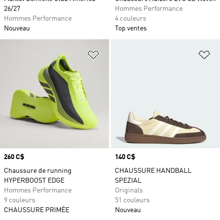
26/27
Hommes Performance
Hommes Performance
4 couleurs
Nouveau
Top ventes
Ajouter à la Liste de produits favor
Aj
Prix
260 C$
Prix
140 C$
Chaussure de running
CHAUSSURE HANDBALL
HYPERBOOST EDGE
SPEZIAL
Hommes Performance
Originals
9 couleurs
51 couleurs
CHAUSSURE PRIMÉE
Nouveau