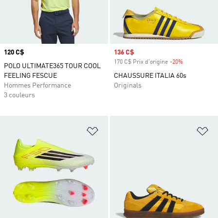
Prix
120 C$
Prix soldé
136 C$
170 C$ Prix d'origine
-20%
Rabais
POLO ULTIMATE365 TOUR COOL
FEELING FESCUE
CHAUSSURE ITALIA 60s
Hommes Performance
Originals
3 couleurs
Ajouter à la Liste de produits favor
Aj