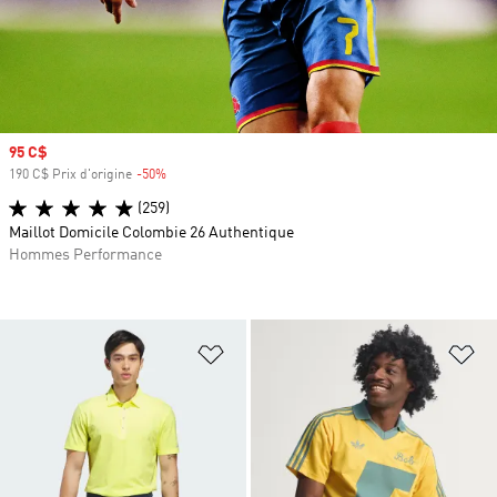
Prix soldé
95 C$
190 C$ Prix d'origine
-50%
Rabais
(259)
Maillot Domicile Colombie 26 Authentique
Hommes Performance
Ajouter à la Liste de produits favor
Aj