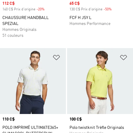
Prix soldé
112 C$
Prix soldé
65 C$
140 C$ Prix d'origine
-20%
Rabais
130 C$ Prix d'origine
-50%
Rabais
CHAUSSURE HANDBALL
FCF H JSY L
SPEZIAL
Hommes Performance
Hommes Originals
51 couleurs
Ajouter à la Liste de produits favor
Aj
Prix
110 C$
Prix
100 C$
POLO IMPRIMÉ ULTIMATE365+
Polo twistknit Trèfle Originals