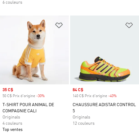
6 couleurs
Ajouter à la Liste de produits favor
Aj
Prix soldé
35 C$
Prix soldé
84 C$
50 C$ Prix d'origine
-30%
Rabais
140 C$ Prix d'origine
-40%
Rabais
T-SHIRT POUR ANIMAL DE
CHAUSSURE ADISTAR CONTROL
COMPAGNIE CALI
5
Originals
Originals
4 couleurs
12 couleurs
Top ventes