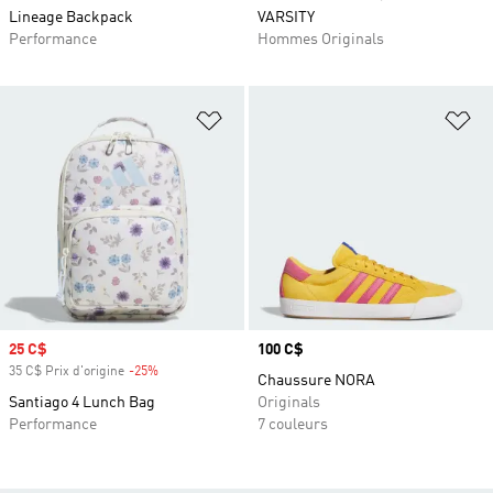
Lineage Backpack
VARSITY
Performance
Hommes Originals
Ajouter à la Liste de produits favor
Aj
Prix soldé
25 C$
Prix
100 C$
35 C$ Prix d'origine
-25%
Rabais
Chaussure NORA
Santiago 4 Lunch Bag
Originals
Performance
7 couleurs