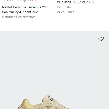
190 C$ Prix d'origine
-50%
Rabais
CHAUSSURE SAMBA OG
Maillot Domicile Jamaïque 26 x
Originals
Bob Marley Authentique
24 couleurs
Hommes Performance
Aj