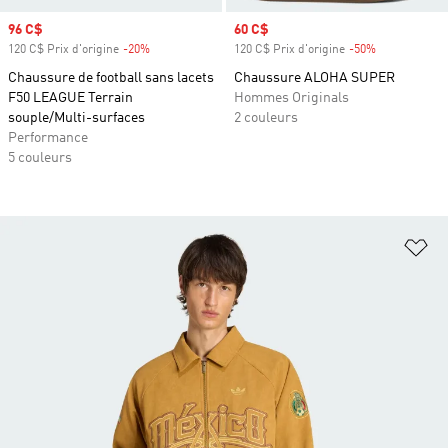
Prix soldé
96 C$
Prix soldé
60 C$
120 C$ Prix d'origine
-20%
Rabais
120 C$ Prix d'origine
-50%
Rabais
Chaussure de football sans lacets
Chaussure ALOHA SUPER
F50 LEAGUE Terrain
Hommes Originals
souple/Multi-surfaces
2 couleurs
Performance
5 couleurs
Aj