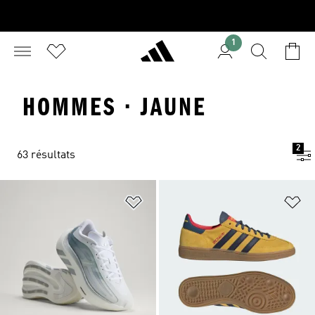
1
HOMMES · JAUNE
2
63 résultats
Ajouter à la Liste de produits favor
Aj