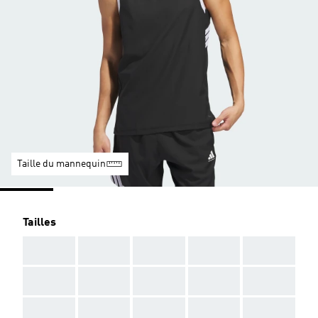
Taille du mannequin
Tailles
AAA
AAA
AAA
AAA
AAA
AAA
AAA
AAA
AAA
AAA
AAA
AAA
AAA
AAA
AAA