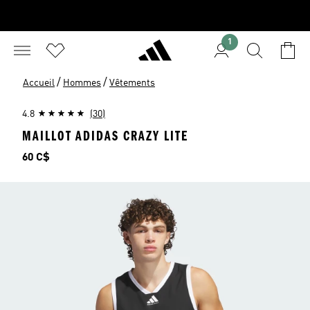
1
/
/
Accueil
Hommes
Vêtements
4.8
(30)
MAILLOT ADIDAS CRAZY LITE
Prix
60 C$