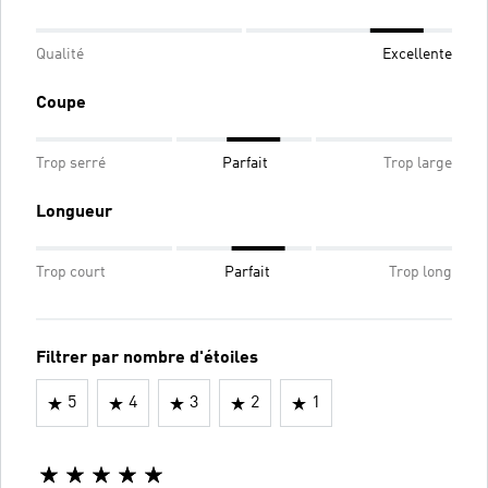
Qualité
Excellente
Coupe
Trop serré
Parfait
Trop large
Longueur
Trop court
Parfait
Trop long
Filtrer par nombre d'étoiles
5
4
3
2
1