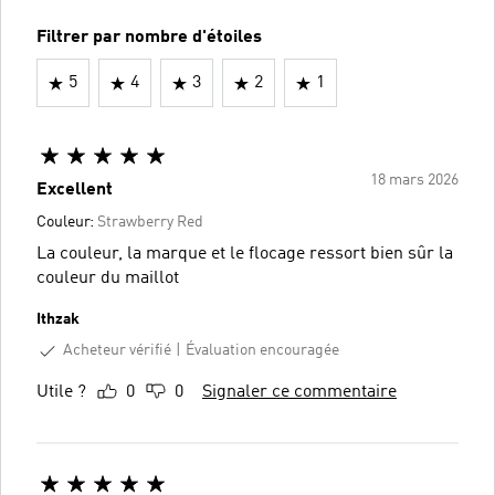
Filtrer par nombre d'étoiles
5
4
3
2
1
18 mars 2026
Excellent
Couleur:
Strawberry Red
La couleur, la marque et le flocage ressort bien sûr la
couleur du maillot
Ithzak
Acheteur vérifié
Évaluation encouragée
Utile ?
0
0
Signaler ce commentaire