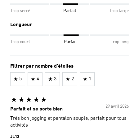
Trop serré
Parfait
Trop large
Longueur
Trop court
Parfait
Trop long
Filtrer par nombre d'étoiles
5
4
3
2
1
29 avril 2026
Parfait et se porte bien
Très bon jogging et pantalon souple, parfait pour tous
activités
JL13