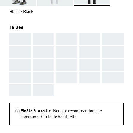
Black / Black
Tailles
AAA
AAA
AAA
AAA
AAA
AAA
AAA
AAA
AAA
AAA
AAA
AAA
AAA
AAA
AAA
AAA
AAA
AAA
AAA
AAA
AAA
AAA
Fidèle à la taille.
Nous te recommandons de
commander ta taille habituelle.