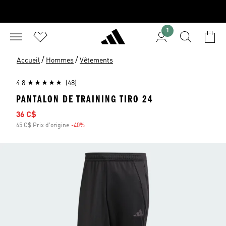
1
/
/
Accueil
Hommes
Vêtements
4.8
(48)
PANTALON DE TRAINING TIRO 24
Prix soldé
36 C$
65 C$ Prix d'origine
-40%
Rabais