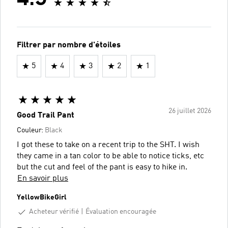
Filtrer par nombre d'étoiles
5
4
3
2
1
26 juillet 2026
Good Trail Pant
Couleur:
Black
I got these to take on a recent trip to the SHT. I wish
they came in a tan color to be able to notice ticks, etc
but the cut and feel of the pant is easy to hike in.
En savoir plus
YellowBikeGirl
Acheteur vérifié
Évaluation encouragée