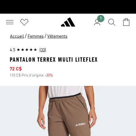
1
/
/
Accueil
Femmes
Vêtements
4.5
(33)
PANTALON TERREX MULTI LITEFLEX
Prix soldé
72 C$
110 C$ Prix d'origine
-30%
Rabais