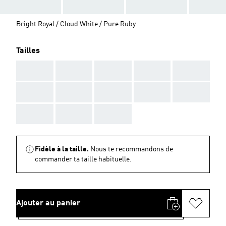
Bright Royal / Cloud White / Pure Ruby
Tailles
AAA
AAA
AAA
AAA
AAA
AAA
AAA
AAA
AAA
AAA
AAA
AAA
AAA
Fidèle à la taille.
Nous te recommandons de
commander ta taille habituelle.
Ajouter au panier