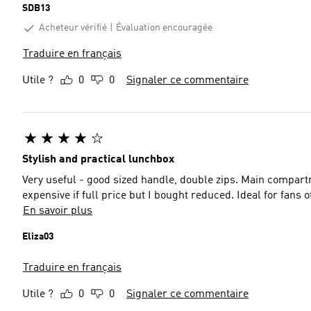
SDB13
Acheteur vérifié
Évaluation encouragée
Traduire en français
Utile ?
0
0
Signaler ce commentaire
Stylish and practical lunchbox
Very useful - good sized handle, double zips. Main compartm
expensive if full price but I bought reduced. Ideal for fans 
En savoir plus
Eliza03
Traduire en français
Utile ?
0
0
Signaler ce commentaire