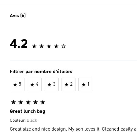
Avis (6)
4.2
Filtrer par nombre d'étoiles
5
4
3
2
1
Great lunch bag
Couleur:
Black
Great size and nice design. My son loves it. Cleaned easily a