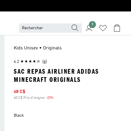
1
Kids Unisex • Originals
4.2
(6)
SAC REPAS AIRLINER ADIDAS
MINECRAFT ORIGINALS
Prix soldé
48 C$
60 C$ Prix d'origine
-20%
Rabais
Black