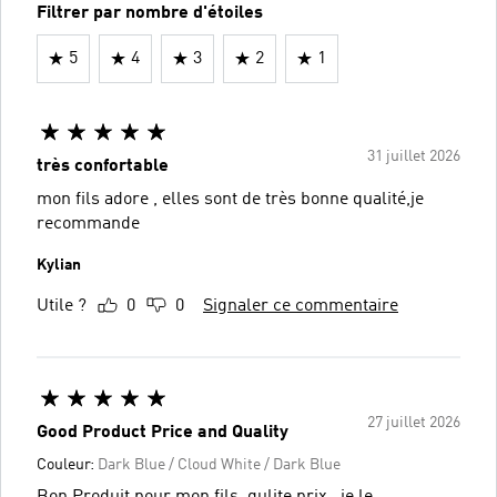
Filtrer par nombre d'étoiles
5
4
3
2
1
31 juillet 2026
très confortable
mon fils adore , elles sont de très bonne qualité,je
recommande
Kylian
Utile ?
0
0
Signaler ce commentaire
27 juillet 2026
Good Product Price and Quality
Couleur:
Dark Blue / Cloud White / Dark Blue
Bon Produit pour mon fils, qulite prix , je le