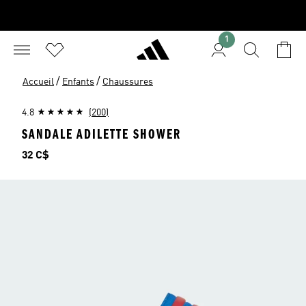
1
/
/
Accueil
Enfants
Chaussures
4.8
(200)
SANDALE ADILETTE SHOWER
Prix
32 C$