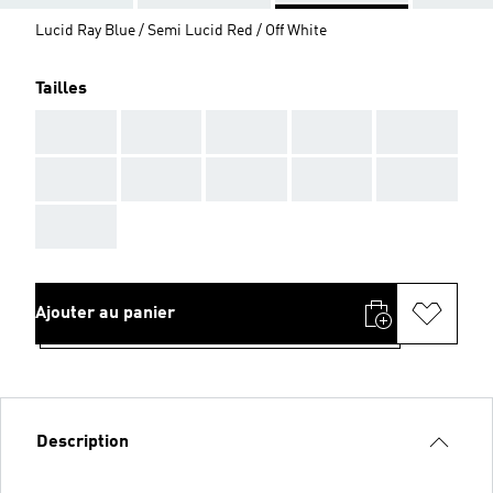
Lucid Ray Blue / Semi Lucid Red / Off White
Tailles
AAA
AAA
AAA
AAA
AAA
AAA
AAA
AAA
AAA
AAA
AAA
Ajouter au panier
Description