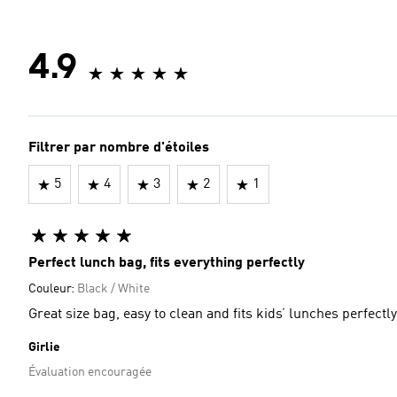
4.9
Filtrer par nombre d'étoiles
5
4
3
2
1
Perfect lunch bag, fits everything perfectly
Couleur:
Black / White
Great size bag, easy to clean and fits kids’ lunches perfectly
Girlie
Évaluation encouragée