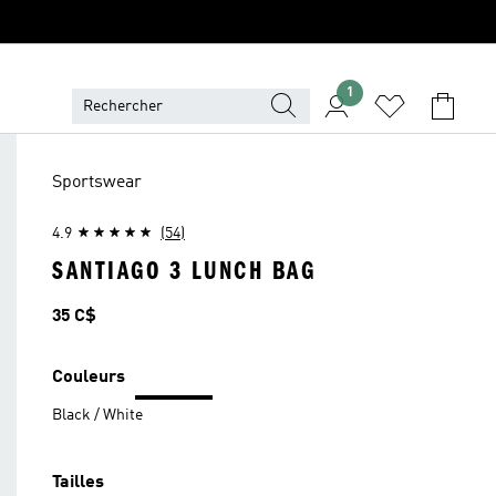
1
Sportswear
4.9
(54)
SANTIAGO 3 LUNCH BAG
Prix
35 C$
Couleurs
Black / White
Tailles