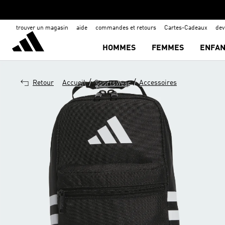
trouver un magasin
aide
commandes et retours
Cartes-Cadeaux
de
HOMMES
FEMMES
ENFAN
/
/
Retour
Accueil
Sportswear
Accessoires