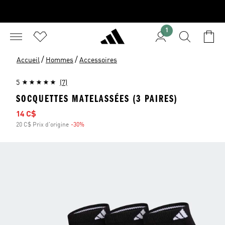
1
/
/
Accueil
Hommes
Accessoires
5
(7)
SOCQUETTES MATELASSÉES (3 PAIRES)
Prix soldé
14 C$
20 C$ Prix d'origine
-30%
Rabais