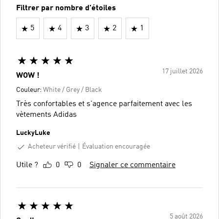
Filtrer par nombre d'étoiles
5
4
3
2
1
17 juillet 2026
WOW !
Couleur:
White / Grey / Black
Très confortables et s'agence parfaitement avec les
vètements Adidas
LuckyLuke
Acheteur vérifié
Évaluation encouragée
Utile ?
0
0
Signaler ce commentaire
5 août 2026