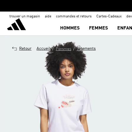
trouver un magasin
aide
commandes et retours
Cartes-Cadeaux
de
HOMMES
FEMMES
ENFAN
/
/
Retour
Accueil
Femmes
Vêtements