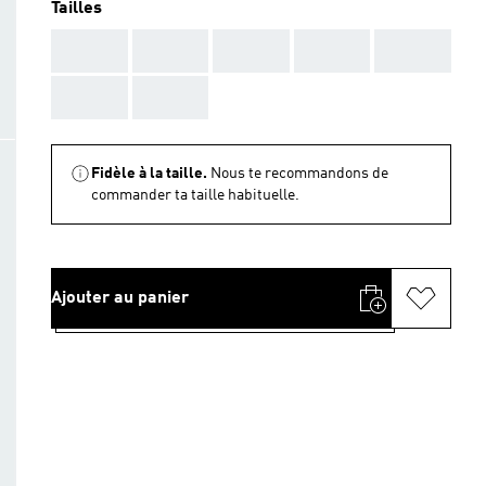
Tailles
AAA
AAA
AAA
AAA
AAA
AAA
AAA
Fidèle à la taille.
Nous te recommandons de
commander ta taille habituelle.
Ajouter au panier