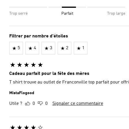
Trop serré
Parfait
Trop large
Filtrer par nombre d'étoiles
5
4
3
2
1
Cadeau parfait pour la fête des mères
T shirt trouve au outlet de Franconville 
MistaFlogood
Utile ?
0
0
Signaler ce commentaire