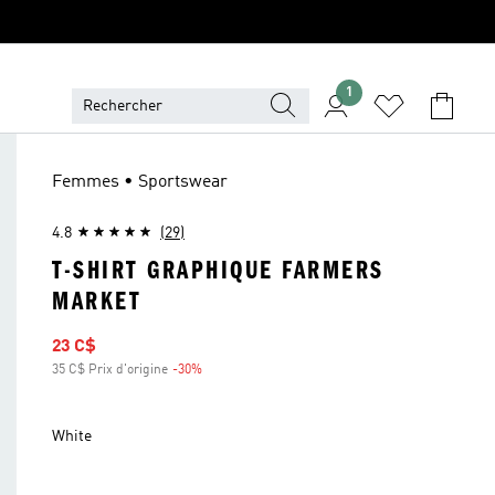
1
Femmes • Sportswear
4.8
(29)
T-SHIRT GRAPHIQUE FARMERS
MARKET
Prix soldé
23 C$
35 C$ Prix d'origine
-30%
Rabais
White