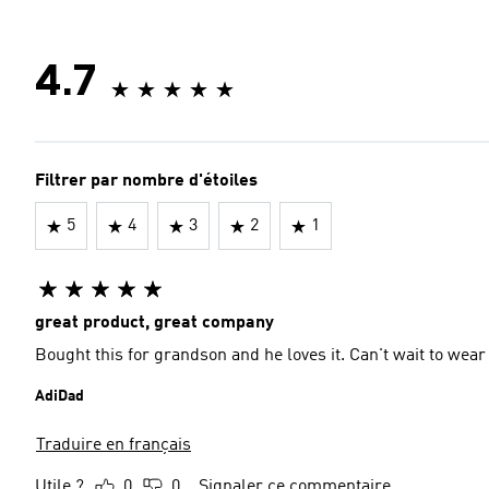
4.7
Filtrer par nombre d'étoiles
5
4
3
2
1
great product, great company
Bought this for grandson and he loves it. Can
AdiDad
Traduire en français
Utile ?
0
0
Signaler ce commentaire