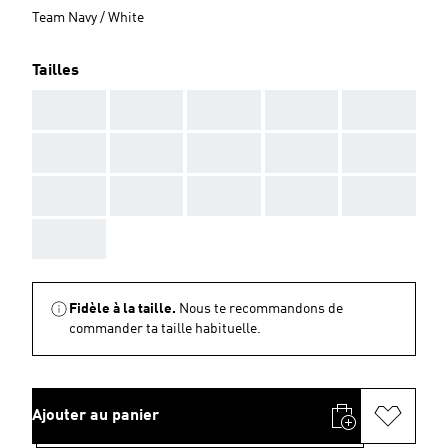
Team Navy / White
Tailles
AAA
AAA
AAA
AAA
AAA
AAA
AAA
AAA
AAA
AAA
AAA
AAA
AAA
AAA
AAA
AAA
Fidèle à la taille.
Nous te recommandons de
commander ta taille habituelle.
Ajouter au panier