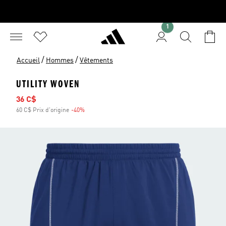
1
/
/
Accueil
Hommes
Vêtements
UTILITY WOVEN
Prix soldé
36 C$
60 C$ Prix d'origine
-40%
Rabais