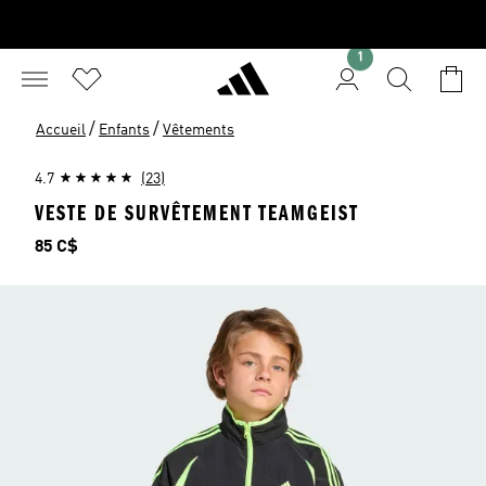
1
/
/
Accueil
Enfants
Vêtements
4.7
(23)
VESTE DE SURVÊTEMENT TEAMGEIST
Prix
85 C$