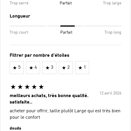
Trop serré
Parfait
Trop large
Longueur
Trop court
Parfait
Trop long
Filtrer par nombre d'étoiles
5
4
3
2
1
12 avril 2026
meilleurs achats, très bonne qualité.
satisfaite..
acheter pour offrir, taille plutôt Large qui est très bien
pour le confort
douda