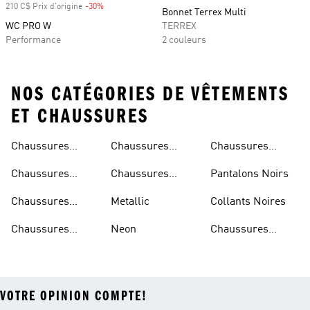
210 C$ Prix d'origine
-30%
Rabais
Bonnet Terrex Multi
WC PRO W
TERREX
Performance
2 couleurs
NOS CATÉGORIES DE VÊTEMENTS
ET CHAUSSURES
Chaussures
Chaussures
Chaussures
Beiges
Vertes
Oranges
Chaussures
Chaussures
Pantalons Noirs
Noires
Grises
Chaussures
Metallic
Collants Noires
Bleues
Chaussures
Neon
Chaussures
Bordeaux
Jaunes
VOTRE OPINION COMPTE!