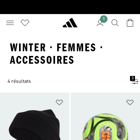
1
WINTER · FEMMES ·
ACCESSOIRES
3
4 résultats
Ajouter à la Liste de produits favor
Aj