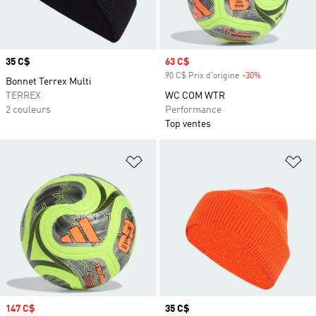
Prix
35 C$
Prix soldé
63 C$
90 C$ Prix d'origine
-30%
Rabais
Bonnet Terrex Multi
TERREX
WC COM WTR
2 couleurs
Performance
Top ventes
Ajouter à la Liste de produits favor
Aj
Prix soldé
147 C$
Prix
35 C$