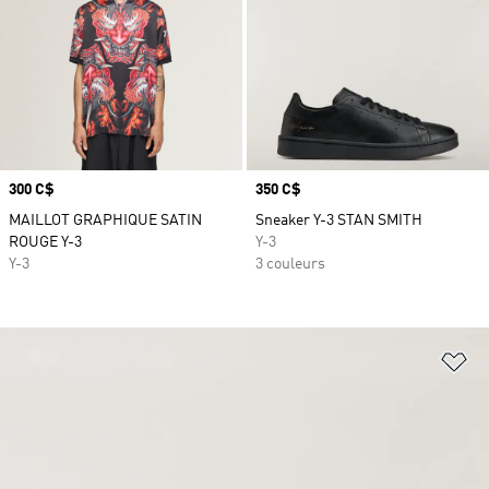
Prix
300 C$
Prix
350 C$
MAILLOT GRAPHIQUE SATIN
Sneaker Y-3 STAN SMITH
ROUGE Y-3
Y-3
Y-3
3 couleurs
Aj