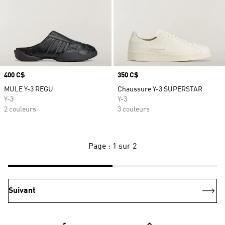
Prix
400 C$
Prix
350 C$
MULE Y-3 REGU
Chaussure Y-3 SUPERSTAR
Y-3
Y-3
2 couleurs
3 couleurs
Page : 1 sur 2
Suivant