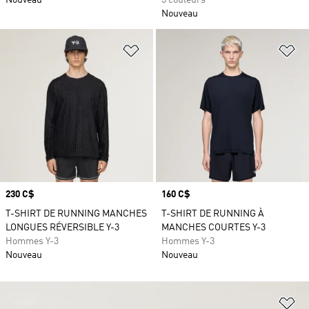
Nouveau
3 couleurs
Nouveau
Ajouter à la Liste de produits favor
Aj
Prix
230 C$
Prix
160 C$
T-SHIRT DE RUNNING MANCHES
T-SHIRT DE RUNNING À
LONGUES RÉVERSIBLE Y-3
MANCHES COURTES Y-3
Hommes Y-3
Hommes Y-3
Nouveau
Nouveau
Aj