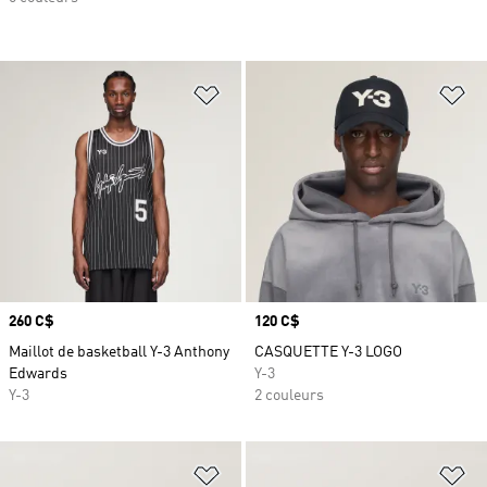
Ajouter à la Liste de produits favor
Aj
Prix
260 C$
Prix
120 C$
Maillot de basketball Y-3 Anthony
CASQUETTE Y-3 LOGO
Edwards
Y-3
Y-3
2 couleurs
Ajouter à la Liste de produits favor
Aj