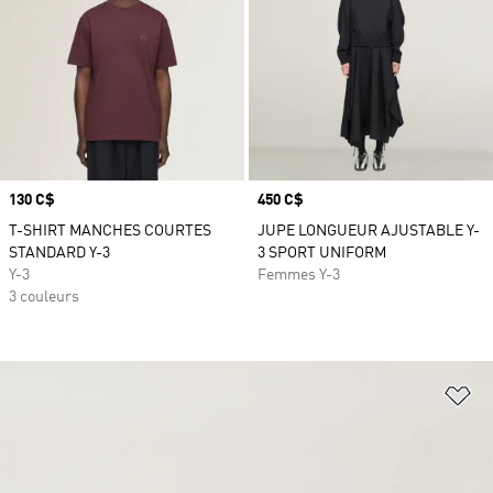
Prix
130 C$
Prix
450 C$
T-SHIRT MANCHES COURTES
JUPE LONGUEUR AJUSTABLE Y-
STANDARD Y-3
3 SPORT UNIFORM
Y-3
Femmes Y-3
3 couleurs
Aj