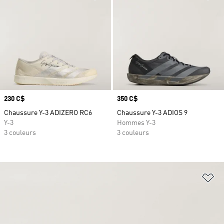
Prix
230 C$
Prix
350 C$
Chaussure Y-3 ADIZERO RC6
Chaussure Y-3 ADIOS 9
Y-3
Hommes Y-3
3 couleurs
3 couleurs
Aj