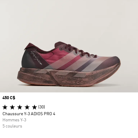
Prix
450 C$
(30)
Chaussure Y-3 ADIOS PRO 4
Hommes Y-3
5 couleurs