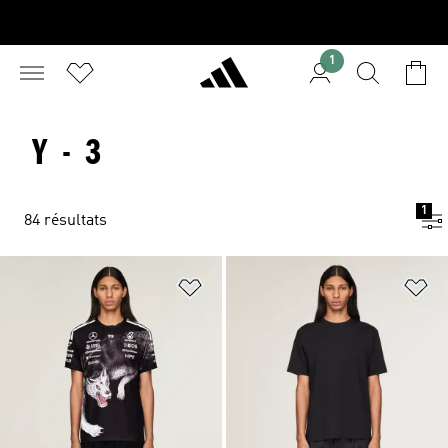
1
Y - 3
1
84 résultats
Ajouter à la Liste de produits favor
Aj