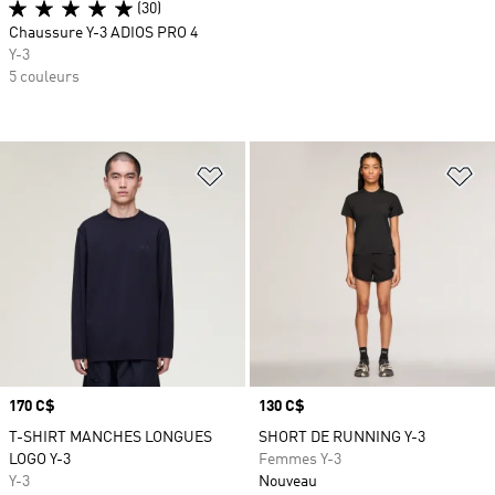
(30)
Chaussure Y-3 ADIOS PRO 4
Y-3
5 couleurs
Ajouter à la Liste de produits favor
Aj
Prix
170 C$
Prix
130 C$
T-SHIRT MANCHES LONGUES
SHORT DE RUNNING Y-3
LOGO Y-3
Femmes Y-3
Y-3
Nouveau