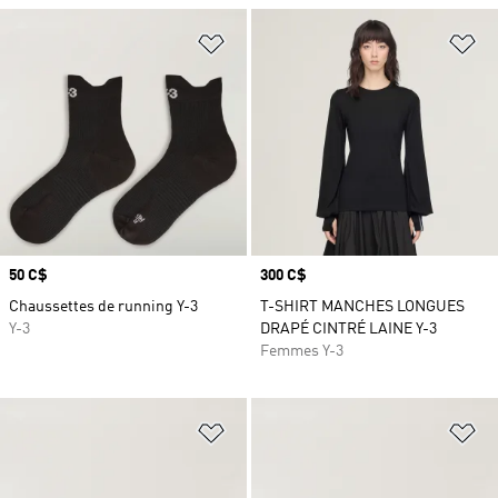
Ajouter à la Liste de produits favor
Aj
Prix
50 C$
Prix
300 C$
Chaussettes de running Y-3
T-SHIRT MANCHES LONGUES
Y-3
DRAPÉ CINTRÉ LAINE Y-3
Femmes Y-3
Ajouter à la Liste de produits favor
Aj