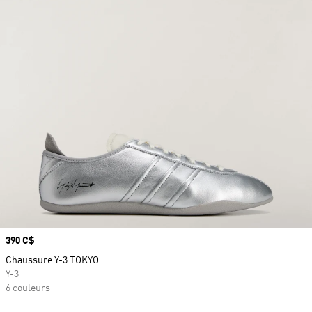
Prix
390 C$
Chaussure Y-3 TOKYO
Y-3
6 couleurs