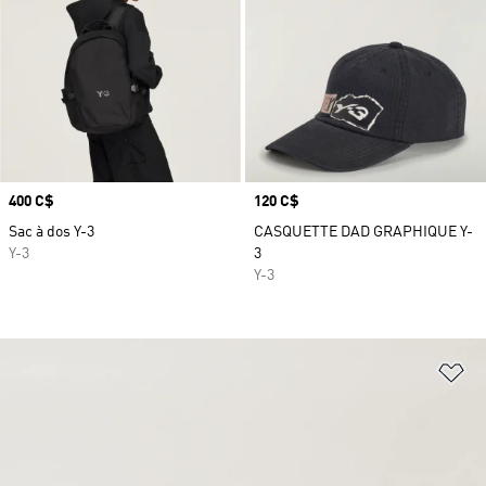
Prix
400 C$
Prix
120 C$
Sac à dos Y-3
CASQUETTE DAD GRAPHIQUE Y-
Y-3
3
Y-3
Aj