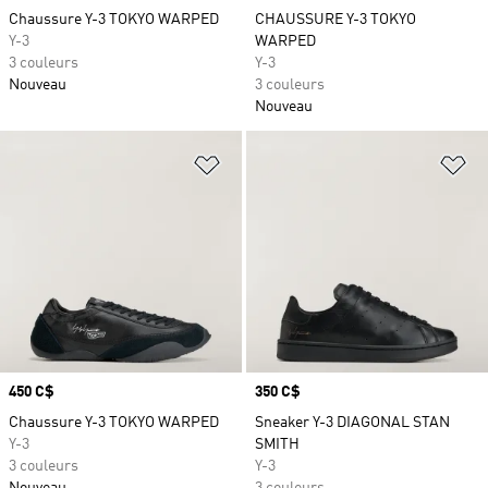
Chaussure Y-3 TOKYO WARPED
CHAUSSURE Y-3 TOKYO
Y-3
WARPED
3 couleurs
Y-3
Nouveau
3 couleurs
Nouveau
Ajouter à la Liste de produits favor
Aj
Prix
450 C$
Prix
350 C$
Chaussure Y-3 TOKYO WARPED
Sneaker Y-3 DIAGONAL STAN
Y-3
SMITH
3 couleurs
Y-3