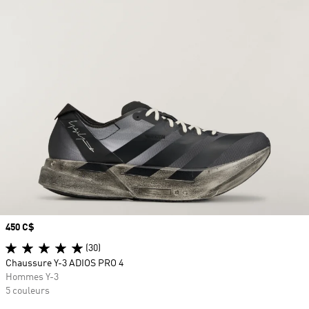
Prix
450 C$
(30)
Chaussure Y-3 ADIOS PRO 4
Hommes Y-3
5 couleurs