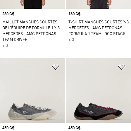
Prix
230 C$
Prix
160 C$
MAILLOT MANCHES COURTES
T-SHIRT MANCHES COURTES Y-3
DE L’ÉQUIPE DE FORMULE 1 Y-3
MERCEDES - AMG PETRONAS
MERCEDES - AMG PETRONAS
FORMULA 1 TEAM LOGO STACK
TEAM DRIVER
Y-3
Y-3
Ajouter à la Liste de produits favor
Aj
Prix
450 C$
Prix
450 C$