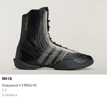
Prix
500 C$
Chaussure Y-3 REGU HI
Y-3
2 couleurs