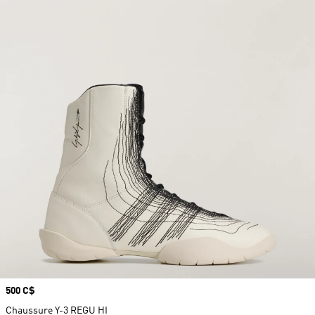
Prix
500 C$
Chaussure Y-3 REGU HI