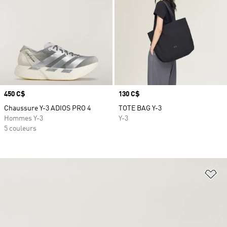
Prix
450 C$
Prix
130 C$
Chaussure Y-3 ADIOS PRO 4
TOTE BAG Y-3
Hommes Y-3
Y-3
5 couleurs
Aj