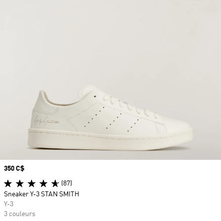
Prix
350 C$
(87)
Sneaker Y-3 STAN SMITH
Y-3
3 couleurs