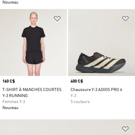
Nouveau
Ajouter à la Liste de produits favor
Aj
Prix
160 C$
Prix
400 C$
T-SHIRT À MANCHES COURTES
Chaussure Y-3 ADIOS PRO 4
Y-3 RUNNING
Y-3
Femmes Y-3
5 couleurs
Nouveau
Aj