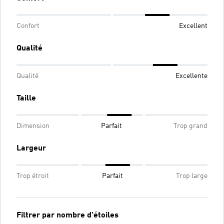
Confort
Excellent
Qualité
Qualité
Excellente
Taille
Dimension
Parfait
Trop grand
Largeur
Trop étroit
Parfait
Trop large
Filtrer par nombre d'étoiles