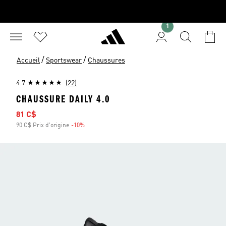
1
/
/
Accueil
Sportswear
Chaussures
4.7
(22)
CHAUSSURE DAILY 4.0
Prix soldé
81 C$
90 C$ Prix d'origine
-10%
Rabais