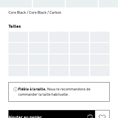
Core Black / Core Black / Carbon
Tailles
AAA
AAA
AAA
AAA
AAA
AAA
AAA
AAA
AAA
AAA
AAA
AAA
AAA
AAA
AAA
AAA
AAA
AAA
AAA
AAA
Fidèle à la taille.
Nous te recommandons de
commander ta taille habituelle.
Ajouter au panier