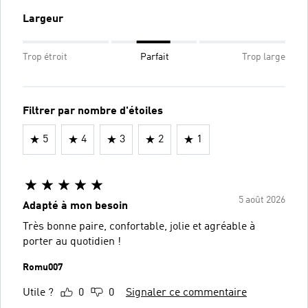
Largeur
Trop étroit
Parfait
Trop large
Filtrer par nombre d'étoiles
5
4
3
2
1
5 août 2026
Adapté à mon besoin
Très bonne paire, confortable, jolie et agréable à
porter au quotidien !
Romu007
Utile ?
0
0
Signaler ce commentaire