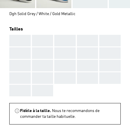
Dgh Solid Grey / White / Gold Metallic
Tailles
AAA
AAA
AAA
AAA
AAA
AAA
AAA
AAA
AAA
AAA
AAA
AAA
AAA
AAA
AAA
AAA
AAA
AAA
AAA
AAA
AAA
AAA
Fidèle à la taille.
Nous te recommandons de
commander ta taille habituelle.