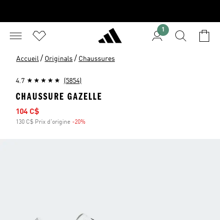
1
/
/
Accueil
Originals
Chaussures
4.7
(5854)
CHAUSSURE GAZELLE
Prix soldé
104 C$
130 C$ Prix d'origine
-20%
Rabais