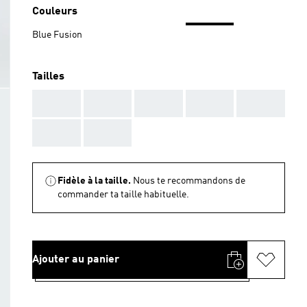
Couleurs
Blue Fusion
Tailles
AAA
AAA
AAA
AAA
AAA
AAA
AAA
Fidèle à la taille.
Nous te recommandons de
commander ta taille habituelle.
Ajouter au panier