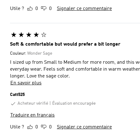
Utile ?
0
0
Signaler ce commentaire
Soft & comfortable but would prefer a bit longer
Couleur:
Wonder Sage
I sized up from Small to Medium for more room, and this wor
everyday wear. Feels soft and comfortable in warm weather. H
longer. Love the sage color.
En savoir plus
Catt525
Acheteur vérifié
Évaluation encouragée
Traduire en français
Utile ?
0
0
Signaler ce commentaire