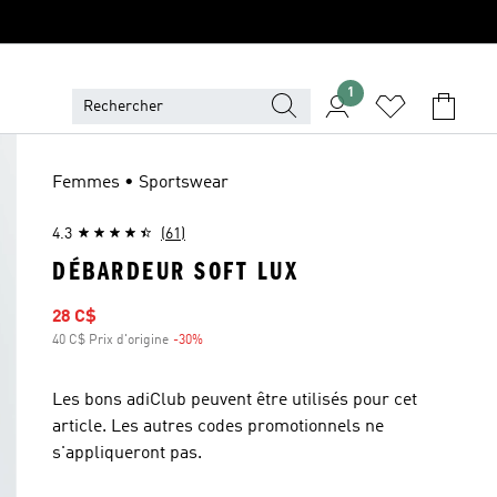
1
Femmes • Sportswear
4.3
(61)
DÉBARDEUR SOFT LUX
Prix soldé
28 C$
40 C$ Prix d'origine
-30%
Rabais
Les bons adiClub peuvent être utilisés pour cet
article. Les autres codes promotionnels ne
s'appliqueront pas.