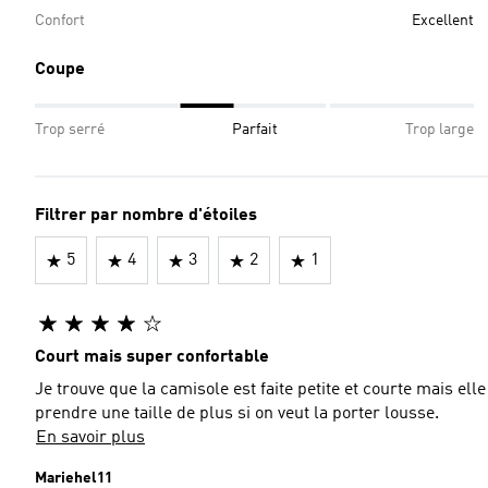
Confort
Excellent
Coupe
Trop serré
Parfait
Trop large
Filtrer par nombre d'étoiles
5
4
3
2
1
Court mais super confortable
Je trouve que la camisole est faite petite et courte mais e
prendre une taille de plus si on veut la porter lousse.
En savoir plus
Mariehel11