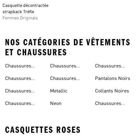
Casquette décontractée
strapback Trèfle
Femmes Originals
NOS CATÉGORIES DE VÊTEMENTS
ET CHAUSSURES
Chaussures
Chaussures
Chaussures
Beiges
Vertes
Oranges
Chaussures
Chaussures
Pantalons Noirs
Noires
Grises
Chaussures
Metallic
Collants Noires
Bleues
Chaussures
Neon
Chaussures
Bordeaux
Jaunes
CASQUETTES ROSES