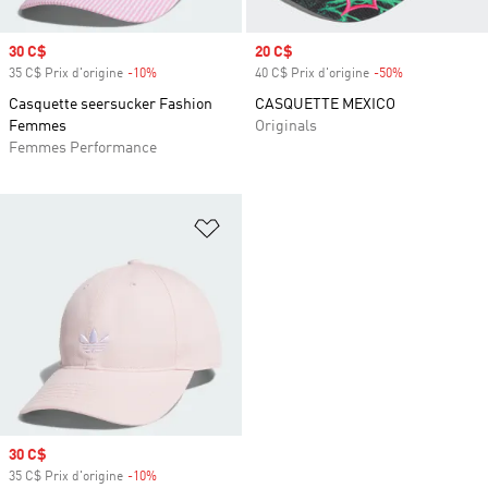
Prix soldé
30 C$
Prix soldé
20 C$
35 C$ Prix d'origine
-10%
Rabais
40 C$ Prix d'origine
-50%
Rabais
Casquette seersucker Fashion
CASQUETTE MEXICO
Femmes
Originals
Femmes Performance
Ajouter à la Liste de produits favor
Prix soldé
30 C$
35 C$ Prix d'origine
-10%
Rabais